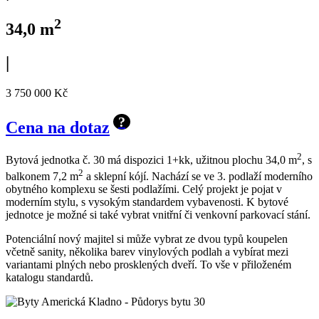
2
34,0 m
|
3 750 000 Kč
?
Cena na dotaz
2
Bytová jednotka č. 30 má dispozici 1+kk, užitnou plochu 34,0 m
, s
2
balkonem 7,2 m
a sklepní kójí. Nachází se ve 3. podlaží moderního
obytného komplexu se šesti podlažími. Celý projekt je pojat v
moderním stylu, s vysokým standardem vybavenosti. K bytové
jednotce je možné si také vybrat vnitřní či venkovní parkovací stání.
Potenciální nový majitel si může vybrat ze dvou typů koupelen
včetně sanity, několika barev vinylových podlah a vybírat mezi
variantami plných nebo prosklených dveří. To vše v přiloženém
katalogu standardů.