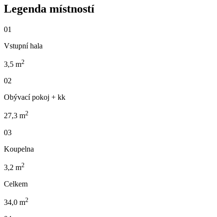
Legenda místností
01
Vstupní hala
2
3,5 m
02
Obývací pokoj + kk
2
27,3 m
03
Koupelna
2
3,2 m
Celkem
2
34,0 m