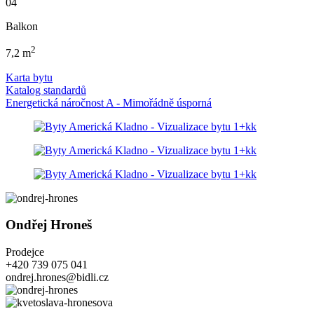
04
Balkon
2
7,2 m
Karta bytu
Katalog standardů
Energetická náročnost A - Mimořádně úsporná
Ondřej Hroneš
Prodejce
+420 739 075 041
ondrej.hrones@bidli.cz