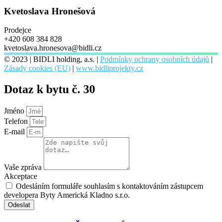
Kvetoslava Hronešová
Prodejce
+420 608 384 828
kvetoslava.hronesova@bidli.cz
© 2023 | BIDLI holding, a.s. |
Podmínky ochrany osobních údajů
|
Zásady cookies (EU)
|
www.bidliprojekty.cz
Dotaz k bytu č. 30
Jméno
Telefon
E-mail
Vaše zpráva
Akceptace
Odesláním formuláře souhlasím s kontaktováním zástupcem
developera Byty Americká Kladno s.r.o.
Odeslat